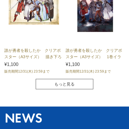
誰が勇者を殺したか クリアポ
誰が勇者を殺したか クリアポ
スター（A3サイズ） 描き下ろ
スター（A3サイズ） 1巻イラ
しイラスト
スト
¥1,100
¥1,100
販売期間12/31(木) 23:59まで
販売期間12/31(木) 23:59まで
もっと見る