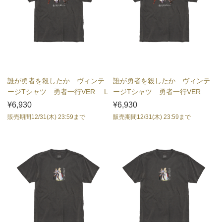
誰が勇者を殺したか ヴィンテ
誰が勇者を殺したか ヴィンテ
ージTシャツ 勇者一行VER L
ージTシャツ 勇者一行VER
サイズ
XLサイズ
¥6,930
¥6,930
販売期間12/31(木) 23:59まで
販売期間12/31(木) 23:59まで