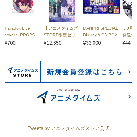
Paradox Live
【アニメタイムズ
DANPRI SPECIAL
※3月
covers "PROPS"
STORE限定セッ
Blu-ray＆CD BOX
発送予
缶バッジ 朱雀野 ア
ト】劇場版「僕の
ニメタ
¥700
¥12,650
¥33,000
¥44,0
レン
心のヤバイやつ」
ア有償
Blu-ray
ーリ!!! 
RADI
ードカ
「ユーリ!
ICE」 1
anniver
SPECIA
CD B
定版
Tweets by アニメタイムズストア公式