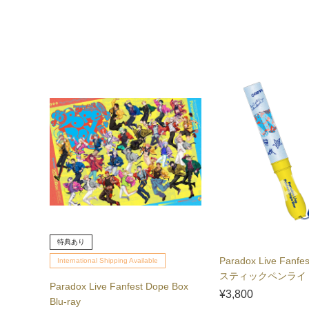
特典あり
Paradox Live Fanfe
International Shipping Available
スティックペンライト.
Paradox Live Fanfest Dope Box
¥3,800
Blu-ray